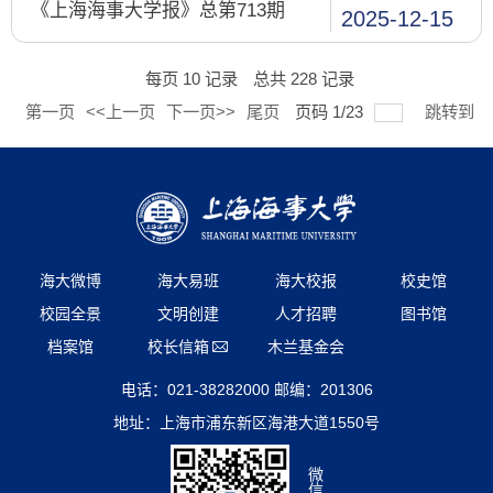
《上海海事大学报》总第713期
2025-12-15
每页
10
记录
总共
228
记录
第一页
<<上一页
下一页>>
尾页
页码
1
/
23
跳转到
海大微博
海大易班
海大校报
校史馆
校园全景
文明创建
人才招聘
图书馆
档案馆
校长信箱
木兰基金会
电话：021-38282000 邮编：201306
地址：上海市浦东新区海港大道1550号
微
信