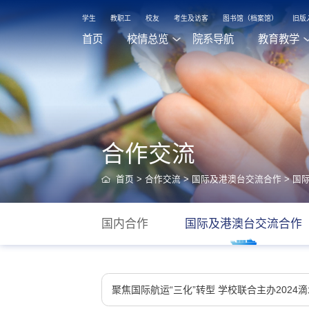
学生
教职工
校友
考生及访客
图书馆（档案馆）
旧版
首页
校情总览
院系导航
教育教学
合作交流
首页
>
合作交流
>
国际及港澳台交流合作
>
国
国内合作
国际及港澳台交流合作
聚焦国际航运“三化”转型 学校联合主办2024