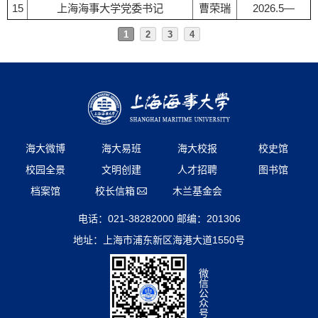
15
上海海事大学党委书记
曹荣瑞
2026.5—
1
2
3
4
海大微博
海大易班
海大校报
校史馆
校园全景
文明创建
人才招聘
图书馆
档案馆
校长信箱
木兰基金会
电话：021-38282000 邮编：201306
地址：上海市浦东新区海港大道1550号
微
信
公
众
号