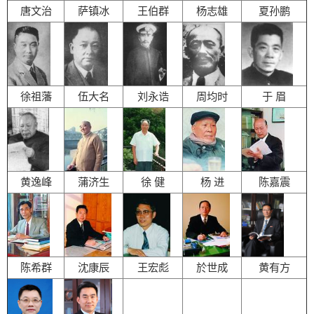
唐文治
萨镇冰
王伯群
杨志雄
夏孙鹏
徐祖藩
伍大名
刘永诰
周均时
于 眉
黄逸峰
蒲济生
徐 健
杨 进
陈嘉震
陈希群
沈康辰
王宏彪
於世成
黄有方