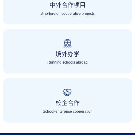
中外合作项目
Sino-foreign cooperative projects
境外办学
Running schools abroad
校企合作
School-enterprise cooperation