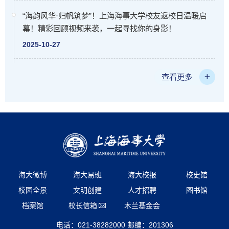
“海韵风华·归帆筑梦”！上海海事大学校友返校日温暖启
幕！精彩回顾视频来袭，一起寻找你的身影！
2025-10-27
查看更多
海大微博
海大易班
海大校报
校史馆
校园全景
文明创建
人才招聘
图书馆
档案馆
校长信箱
木兰基金会
电话：021-38282000 邮编：201306