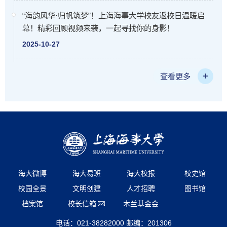
“海韵风华·归帆筑梦”！上海海事大学校友返校日温暖启
幕！精彩回顾视频来袭，一起寻找你的身影！
2025-10-27
查看更多
海大微博
海大易班
海大校报
校史馆
校园全景
文明创建
人才招聘
图书馆
档案馆
校长信箱
木兰基金会
电话：021-38282000 邮编：201306