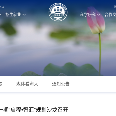
入口
招生就业
科学研究
合作
态
媒体看海大
通知公告
期“启程•智汇”规划沙龙召开