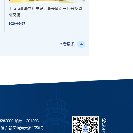
上海海事局党组书记、局长邱铭一行来校调
研交流
2026-07-17
查看更多
微
282000 邮编：201306
信
公
浦东新区海港大道1550号
众