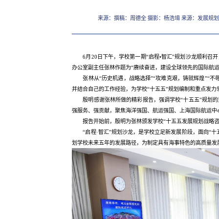
来源：撰稿：周德全 摄影：杨浩堉 来源：发展规
6月20日下午，学校第一期“启程•智汇”规划沙龙顺利
办公室副主任张林作题为“赓续奋进，建设全球领先的国际航运
张林从“历史机遇，战略选择”“攻难克艰，铸就辉煌”“
并结合自己的工作经验，为学校“十五五”规划编制和重点发力
殷明感谢张林所做的精彩报告，强调学校“十五五”规划
强服务、强贡献，聚焦海洋强国、航运强国、上海国际航运中
报告开始前，殷明为张林颁发学校“十五五发展规划战略
“启程·智汇”规划沙龙，是学校立足新发展阶段，面向“
划学校未来五年的发展路径，为制定具有海事特色的高质量发