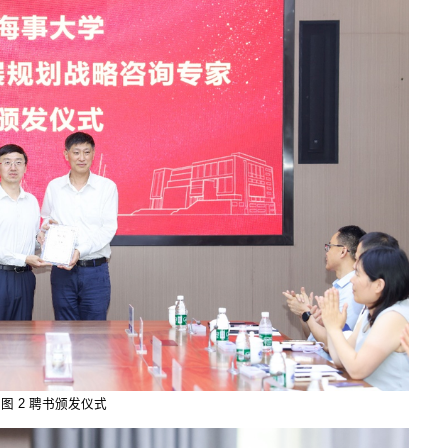
图 2
聘书颁发仪式