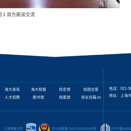
图 1
双方座谈交流
电话：021-38
海大易班
海大校报
校史馆
校园全景
地址：上海市
人才招聘
图书馆
档案馆
校长信箱
有：上海海事大学
沪公网安备 31011502015153号
沪ICP备05052