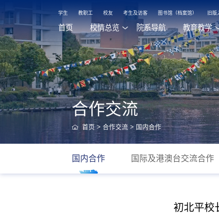
学生
教职工
校友
考生及访客
图书馆（档案馆）
旧版
首页
校情总览
院系导航
教育教学
合作交流
首页
>
合作交流
>
国内合作
国内合作
国际及港澳台交流合作
初北平校