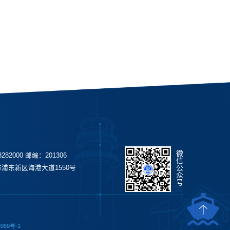
微
282000 邮编：201306
信
公
浦东新区海港大道1550号
众
号
059号-1