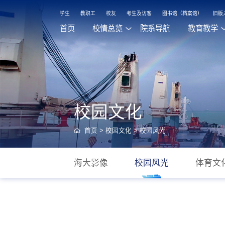
学生
教职工
校友
考生及访客
图书馆（档案馆）
旧版
首页
校情总览
院系导航
教育教学
校园文化
首页
>
校园文化
>
校园风光
海大影像
校园风光
体育文