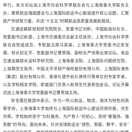
举行。本次论坛由上海市社会科学界联合会与上海海事大学联合主
办，聚焦航运强国建设与上海国际航运中心能级提升核心议题，汇聚
政产学研智力量，共话“十五五”时期航运高质量发展新路径。
交通运输部规划研究院院长、党委书记刘昕，中国船级社社长、
党委副书记赵晏，上海市交通委员会副主任张欣，上海市社会科学界
联合会党组成员、专职副主席马英娟，上海海事大学党委书记宋宝
儒、校长初北平、党委副书记曹荣瑞、副校长严伟等出席论坛。来自
交通运输部水运科学研究院、上海海事法院、上海国际问题研究院、
上海期货交易所、中国太平洋财产保险股份有限公司、上海国际港务
（集团）股份有限公司、香港礼德齐伯礼律师行等单位的专家学者，
以及学校相关学院、职能部门负责人和师生代表参加会议。论坛开幕
式由上海海事大学党委副书记曹荣瑞主持。
宋宝儒在致辞中表示，作为一所以航运、物流、海洋为特色的高
等学府，上海海事大学始终与上海国际航运中心建设同频共振，共生
共荣。学校始终坚守“为科服务、为产育人”的初心，坚持“重服务、强
贡献”的导向。面向未来，针对全球航运业“绿色、智能、数字、安全”