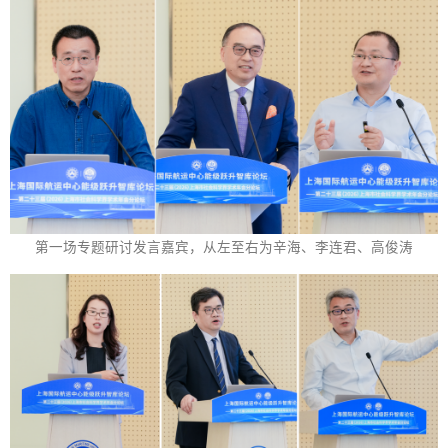
第一场专题研讨发言嘉宾，从左至右为辛海、李连君、高俊涛