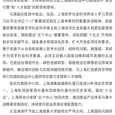
方向的深刻变革，学校将继续担负起上海国际航运中心能级跃升“智慧
引擎”和“人才摇篮”的职责和使命。​
马英娟在致辞中指出，当前，上海哲学社会科学界深入学习贯彻
习近平总书记“5·17”重要讲话和在上海考察时的重要讲话精神，就是
要把繁荣发展哲学社会科学事业和上海经济社会发展大局更加紧密地
结合起来，围绕建设“五个中心”重要使命，深刻把握“十五五”开局和
起步的关键节点，锚准重点领域深化改革、扩大开放各项任务要求，
敢于和善于从全局和战略上思考长远性、结构性问题。她强调，高校
作为哲学社会科学重镇，必须主动融入国家战略和城市发展的主战
场，在航运治理现代化、绿色低碳转型、智能航运伦理等前沿领域深
耕细作，推动理论创新与实践突破同频共振，为上海打造更具世界影
响力的国际航运中心提供坚实智力支撑和人才保障。
张欣在致辞中介绍，上海港集装箱吞吐量已连续16年排名世界第
一，上海机场旅客吞吐量和货邮吞吐量均创历史新高。面向“十五
五”，上海将充分发挥“五个中心”协同优势，推动航运产业体系与重大
战略需求相适应，持续提升航运资源全球配置能力。
主旨演讲环节由上海海事大学副校长严伟主持。上海国际问题研