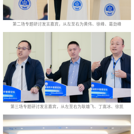
第二场专题研讨发言嘉宾，从左至右为黄伟、徐峰、葛劲峰
第三场专题研讨发言嘉宾，从左至右为耿雄飞、丁嵩冰、徐凯