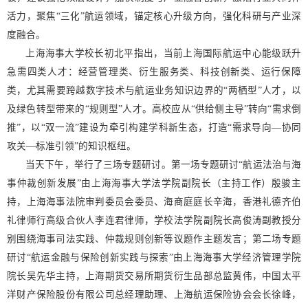
活力，聚焦“三化”航运领域，锚定核心升级方向，强化科研与产业深
度融合。
上海海事大学校长初北平指出，当前上海国际航运中心能级跃升
急需四类人才：经营管理类、衍生服务类、科技创新类、运行保障
类，尤其需要跨越数字技术与航运业务知识边界的“两栖型”人才，以
及绿色转型带来的“规则型”人才。高校应从“供给侧主导”转向“需求倒
推”，以“双一流”建设为牵引构建学科新生态，打造“需求导向—协同
攻关—标准引领”的知识枢纽。
当天下午，举行了三场专题研讨。第一场专题研讨“航运法治与海
事仲裁创新发展”由上海海事大学法学院副院长（主持工作）殷骏主
持，上海海事法院审判委员会委员、海商庭庭长辛海，香港礼德齐伯
礼律师行高级合伙人李连君律师，学校法学院副院长高俊涛副教授分
别围绕海事司法实践、仲裁规则创新等议题作主题发言；第二场专题
研讨“航运金融与保险创新实践与探索”由上海海事大学经济管理学院
院长吴先华主持，上海期货交易所期货衍生品部总监黄伟，中国太平
洋财产保险股份有限公司总经理助理、上海航运保险协会会长徐峰，