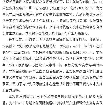
学校经济管理学院副教授葛劲峰分别发言，探讨航运金融衍生品、保
险服务升级路径；第三场专题研讨“航运中心‘三化’转型升级”由上海海
事大学上海国际航运研究中心秘书长张婕姝主持，交通运输部水运科
学研究院学术委员会副主任耿雄飞，上海国际港务（集团）股份有限
公司战略研究部总经理丁嵩冰，上海国际航运研究中心首席信息官徐
凯作主题发言，共商绿色智能航运技术应用与产业升级策略。
长期以来，上海海事大学始终与国家航运事业同呼吸、共命运，
深度融入上海国际航运中心建设的每一步发展。从“十二五”到正在编
制的“十五五”规划，学校持续承担规划编制核心任务；2025年，学校
承接上海国际航运中心建设重点任务18项，新华社发布的2024、2025
年“上海国际航运中心建设十大事件”中，学校分别深度参与4项和6
项。学校目前拥有两个全国高校百强智库，正加速构建国际航运治理
与技术交叉融合学科群，率先建成国内首个交通运输可信数据空间实
验室，致力于为上海国际航运中心能级跃升提供不可替代的人才支撑
和智力支持。
本次论坛搭建了高水平学术交流与思想碰撞平台，汇聚多方智
慧，为“十五五”时期上海国际航运中心能级跃升提供理论支撑与实践