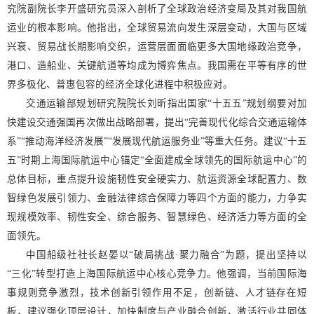
究院副院长李开盛研究员深入剖析了全球政治经济变局及其对我国航
运业的根本影响。他指出，全球贸易流向发生深层变动，大国与区域
兴衰、贸易战长期影响交织，运营层面面临更多大国地缘政治竞争，
港口、造船业、关键航道等均成为博弈焦点。我国需在平等有序的世
界多极化、普惠包容的经济全球化进程中积极应对。
交通运输部规划研究院院长刘昕指出国家“十五五”规划纲要对加
快建设交通强国再次做出战略部署，提出“完善现代化综合交通运输体
系”“推动海洋经济发展”“发展现代航运服务业”等重大任务。建议“十五
五”时期上海国际航运中心锚定“全面建成全球领先的国际航运中心”的
总体目标，重点提升设施韧性安全硬实力、航运资源全球配置力、数
智绿色发展引领力、金融法律综合保障力等四个方面的能力，力争实
现规模效率、韧性安全、综合服务、智慧绿色、经济活力等方面的全
面领先。
中国船级社社长赵晏以“破局挑战·聚力融合”为题，提出坚持以
“三化”转型打造上海国际航运中心核心竞争力。他强调，当前国际海
事规则竞争激烈，技术创新引领作用不足，创新链、人才链存在短
板，建议强化顶层设计，加快制度与产业融合创新，激活行业共同体