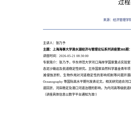
过程
来源：经济管理学
主讲人：张乃予
主题：上海海事大学滴水湖经济与管理论坛系列讲座第365期
讲座时间：2026-05-21 08:30:00
专家简介：张乃予，华东师范大学河口海岸学国家重点实验室
态泥沙输运及航道稳定性研究。主持国家自然科学基金青年项
滩侵蚀淤积、生物作用对河道稳定性的影响机制等问题开展研究。在 Nature Geo
Oceanography 等国际高水平期刊发表论文。相关研究
道回淤、河床稳定及港口河道治理的影响，为内河高等级航道
（讲座具体信息以数字平台通知为准!）