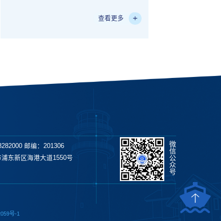
查看更多
微
282000 邮编：201306
信
公
浦东新区海港大道1550号
众
号
059号-1