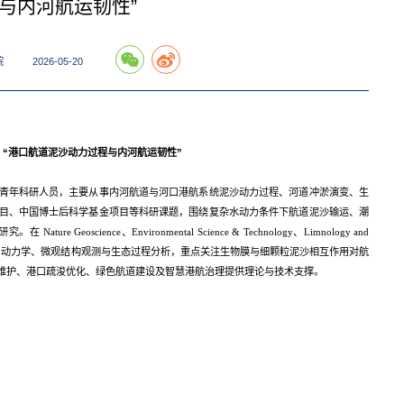
与内河航运韧性”
院
2026-05-20
：“港口航道泥沙动力过程与内河航运韧性”
青年科研人员，主要从事内河航道与河口港航系统泥沙动力过程、河道冲淤演变、生
目、中国博士后科学基金项目等科研课题，围绕复杂水动力条件下航道泥沙输运、潮
science、Environmental Science & Technology、Limnology and
结合河口动力学、微观结构观测与生态过程分析，重点关注生物膜与细颗粒泥沙相互作用对航
维护、港口疏浚优化、绿色航道建设及智慧港航治理提供理论与技术支撑。