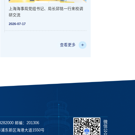
上海海事局党组书记、局长邱铭一行来校调
研交流
2026-07-17
查看更多
微
282000 邮编：201306
信
公
浦东新区海港大道1550号
众