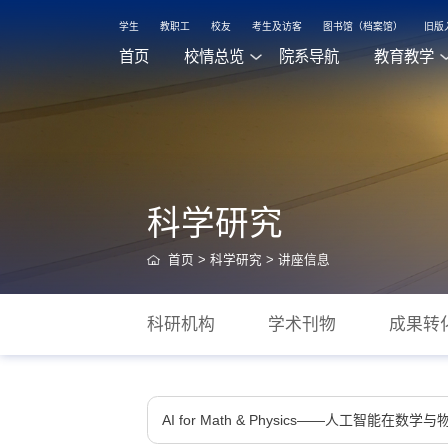
学生
教职工
校友
考生及访客
图书馆（档案馆）
旧版
首页
校情总览
院系导航
教育教学
科学研究
首页
>
科学研究
>
讲座信息
科研机构
学术刊物
成果转
AI for Math & Physics——人工智能