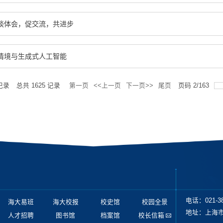
谈体会，促交流，共进步
情境与生成式人工智能
记录
总共
1625
记录
第一页
<<上一页
下一页>>
尾页
页码
2
/
163
电话：021-38
海大易班
海大校报
校史馆
校园全景
地址：上海市
人才招聘
图书馆
档案馆
校长信箱