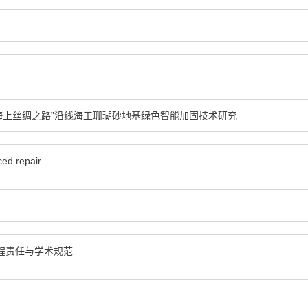
海上丝绸之路”沿线海工珊瑚砂地基绿色智能加固技术研究
ced repair
程责任与学术规范