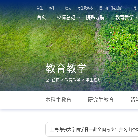
学生
教职工
校友
考生及访客
图书馆（档案馆）
旧版
首页
校情总览
院系导航
教育教学
教育教学
首页
>
教育教学
>
学生活动
本科生教育
研究生教育
留
上海海事大学团学骨干赴全国青少年井冈山革